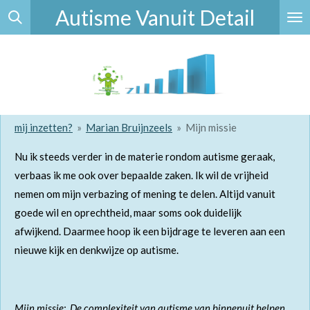
Autisme Vanuit Detail
Ga
direct
naar
de
hoofdinhoud
mij inzetten?
»
Marian Bruijnzeels
»
Mijn missie
Nu ik steeds verder in de materie rondom autisme geraak,
verbaas ik me ook over bepaalde zaken.
Ik wil de vrijheid
nemen om mijn verbazing of mening te delen.
Altijd vanuit
goede wil en oprechtheid, maar soms ook duidelijk
afwijkend.
Daarmee hoop ik een bijdrage te leveren aan een
nieuwe kijk en denkwijze op autisme.
Mijn missie: De complexiteit van autisme van binnenuit helpen