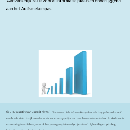
Aanvankelijk zal ik vooral informatie plaatsen onderliggend
aan het Autismekompas.
© 2024 autisme vanuit detail
Disclaimer: Alle informatie op deze site is opgebouwd vanuit
een brede visie. Ik kijk zowel naar de wetenschappelijke als complementaire inzichten.
Ik stel
kennis
en ervaring beschikbaar, maar ik ben geen geregistreerd professional. Afbeeldingen: pixabay,