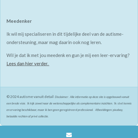
Meedenker
Ik wil mij specialiseren in dit tijdelijke deel van de autisme-
ondersteuning, maar mag daarin ook nog leren.
Wil je dat ik met jou meedenk en gun je mij een leer-ervaring?
Lees dan hier verder.
© 2024 autisme vanuit detail
Disclaimer: Alle informatie op deze site is opgebouwd vanuit
een brede visie. Ik kijk zowel naar de wetenschappelijke als complementaire inzichten.
Ik stel
kennis
en ervaring beschikbaar, maar ik ben geen geregistreerd professional. Afbeeldingen: pixabay,
betaalde rechten of privé collectie.