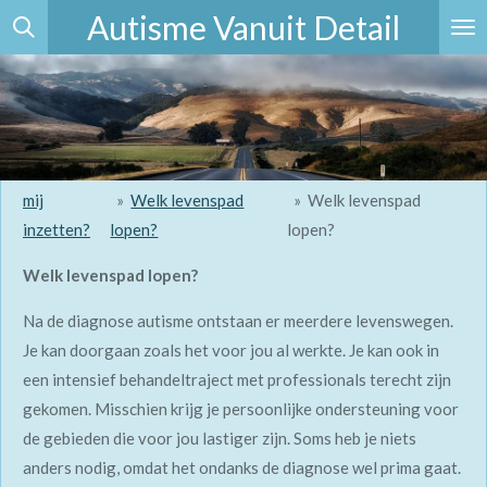
Autisme Vanuit Detail
Ga
direct
naar
de
hoofdinhoud
mij
»
Welk levenspad
»
Welk levenspad
inzetten?
lopen?
lopen?
Welk levenspad lopen?
Na de diagnose autisme ontstaan er meerdere levenswegen.
Je kan doorgaan zoals het voor jou al werkte. Je kan ook in
een intensief behandeltraject met professionals terecht zijn
gekomen. Misschien krijg je persoonlijke ondersteuning voor
de gebieden die voor jou lastiger zijn. Soms heb je niets
anders nodig, omdat het ondanks de diagnose wel prima gaat.