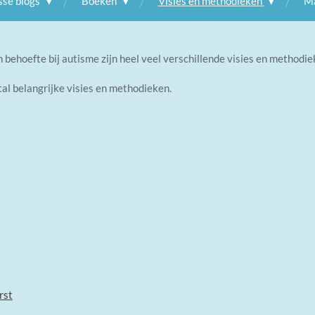
sse blogs
Boeken
Visies en methodieken
Ma
ehoefte bij autisme zijn heel veel verschillende visies en methodie
tal belangrijke visies en methodieken.
rst