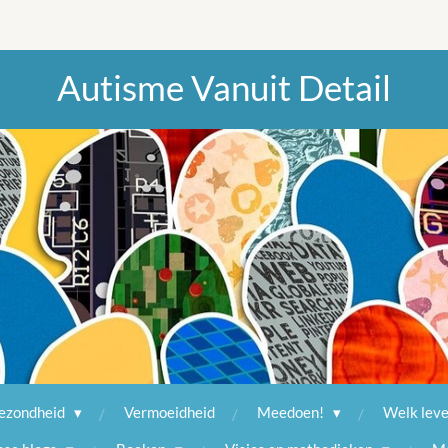
Autisme Vanuit Detail
ezondheid
Vermoeidheid
Meedoen!
Welk lev