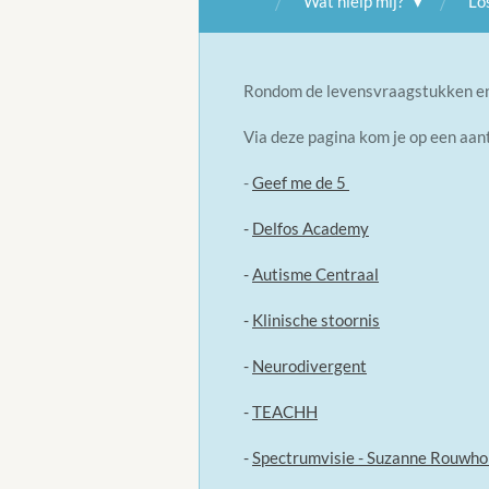
Wat hielp mij?
Lo
Rondom de levensvraagstukken en b
Via deze pagina kom je op een aan
-
Geef me de 5
-
Delfos Academy
-
Autisme Centraal
-
Klinische stoornis
-
Neurodivergent
-
TEACHH
-
Spectrumvisie - Suzanne Rouwho