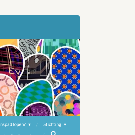
enspad lopen?
Stichting