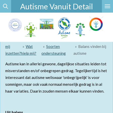
Autisme Vanuit Detail
Ga
direct
naar
de
hoofdinhoud
mij
»
Wat
»
Soorten
»
Balans vinden bij
inzetten?
hielp mij?
ondersteuning
autisme
Autisme kan in allerlei gewone, dagelijkse situaties leiden tot
misverstanden en/of onbegrepen gedrag. Tegelijkertijd is het
interessant dat autisme weliswaar 'onbegrijpelijk' is voor
sommigen, maar ook vaak normaal menselijk gedrag is in al
haar variaties. Daarin zouden mensen elkaar kunnen vinden.
Uit balans