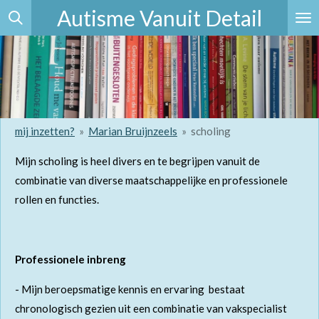
Autisme Vanuit Detail
Ga
direct
naar
de
hoofdinhoud
mij inzetten?
»
Marian Bruijnzeels
»
scholing
Mijn scholing is heel divers en te begrijpen vanuit de
combinatie van diverse maatschappelijke en professionele
rollen en functies.
Professionele inbreng
- Mijn beroepsmatige kennis en ervaring bestaat
chronologisch gezien uit een combinatie van
vakspecialist