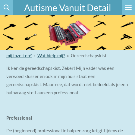
Autisme Vanuit Detail
Ga
direct
naar
de
hoofdinhoud
mij inzetten?
»
Wat hielp mij?
»
Gereedschapskist
Ik ken de gereedschapskist. Zeker! Mijn vader was een
verwoed klusser en ook in mijn huis staat een
gereedschapskist. Maar nee, dat wordt niet bedoeld als je een
hulpvraag stelt aan een professional.
Professional
De (beginnend) professional in hulp en zorg krijgt tijdens de