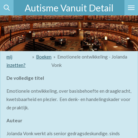
Autisme Vanuit Detail
Ga
direct
naar
de
hoofdinhoud
mij
»
Boeken
»
Emotionele ontwikkeling - Jolanda
inzetten?
Vonk
De volledige titel
Emotionele ontwikkeling, over basisbehoefte en draagkracht,
kwetsbaarheid en plezier. Een denk- en handelingskader voor
de praktijk.
Auteur
Jolanda Vonk werkt als senior gedragsdeskundige. sinds