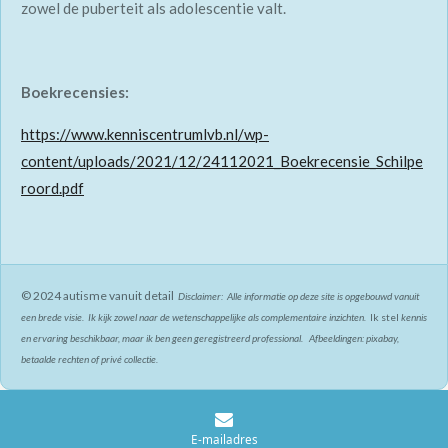
zowel de puberteit als adolescentie valt.
Boekrecensies:
https://www.kenniscentrumlvb.nl/wp-
content/uploads/2021/12/24112021_Boekrecensie_Schilpe
roord.pdf
© 2024 autisme vanuit detail
Disclaimer: Alle informatie op deze site is opgebouwd vanuit
een brede visie. Ik kijk zowel naar de wetenschappelijke als complementaire inzichten.
Ik stel
kennis
en ervaring beschikbaar, maar ik ben geen geregistreerd professional. Afbeeldingen: pixabay,
betaalde rechten of privé collectie.
E-mailadres