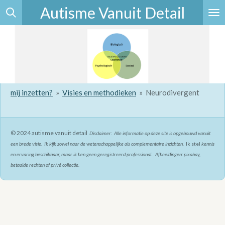
Autisme Vanuit Detail
Ga
direct
naar
de
hoofdinhoud
mij inzetten?
»
Visies en methodieken
»
Neurodivergent
© 2024 autisme vanuit detail
Disclaimer: Alle informatie op deze site is opgebouwd vanuit
een brede visie. Ik kijk zowel naar de wetenschappelijke als complementaire inzichten.
Ik stel
kennis
en ervaring beschikbaar, maar ik ben geen geregistreerd professional. Afbeeldingen: pixabay,
betaalde rechten of privé collectie.