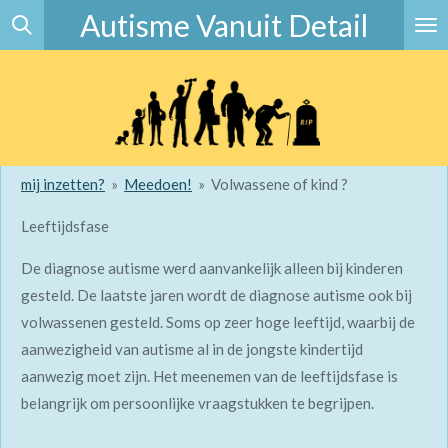
Autisme Vanuit Detail
Ga
direct
naar
de
hoofdinhoud
mij inzetten?
»
Meedoen!
»
Volwassene of kind ?
Leeftijdsfase
De diagnose autisme werd aanvankelijk alleen bij kinderen
gesteld. De laatste jaren wordt de diagnose autisme ook bij
volwassenen gesteld. Soms op zeer hoge leeftijd, waarbij de
aanwezigheid van autisme al in de jongste kindertijd
aanwezig moet zijn. Het meenemen van de leeftijdsfase is
belangrijk om persoonlijke vraagstukken te begrijpen.