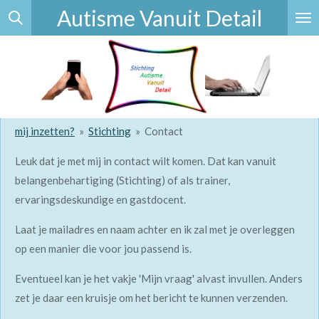
Autisme Vanuit Detail
Ga
direct
naar
de
hoofdinhoud
mij inzetten?
»
Stichting
»
Contact
Leuk dat je met mij in contact wilt komen. Dat kan vanuit
belangenbehartiging (Stichting) of als trainer,
ervaringsdeskundige en gastdocent.
Laat je mailadres en naam achter en ik zal met je overleggen
op een manier die voor jou passend is.
Eventueel kan je het vakje 'Mijn vraag' alvast invullen. Anders
zet je daar een kruisje om het bericht te kunnen verzenden.