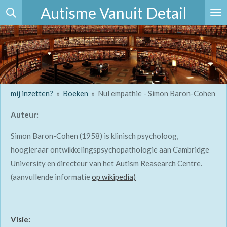
Autisme Vanuit Detail
Ga
direct
naar
de
hoofdinhoud
mij inzetten?
»
Boeken
»
Nul empathie - Simon Baron-Cohen
Auteur:
Simon Baron-Cohen (1958) is klinisch psycholoog,
hoogleraar ontwikkelingspsychopathologie aan Cambridge
University en directeur van het Autism Reasearch Centre.
(aanvullende informatie
op
wikipedia)
Visie: