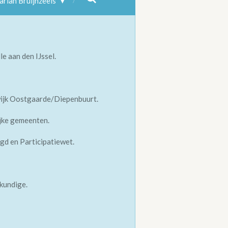
rian Bruijnzeels
e aan den IJssel.
 wijk Oostgaarde/Diepenbuurt.
lijke gemeenten.
gd en Participatiewet.
skundige.