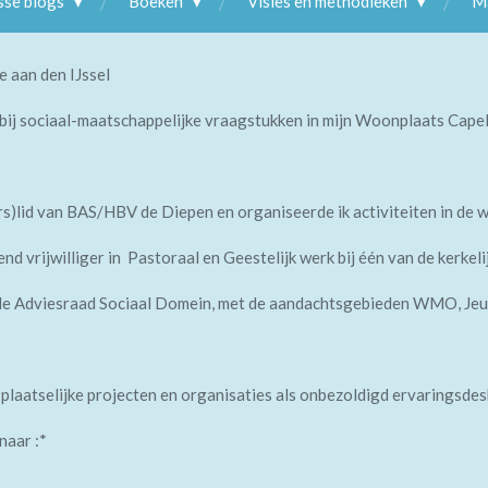
sse blogs
Boeken
Visies en methodieken
Ma
e aan den IJssel
 bij sociaal-maatschappelijke vraagstukken in mijn Woonplaats Capell
rs)lid van BAS/HBV de Diepen en organiseerde ik activiteiten in de
d vrijwilliger in Pastoraal en Geestelijk werk bij één van de kerke
 de Adviesraad Sociaal Domein, met de aandachtsgebieden WMO, Jeu
plaatselijke projecten en organisaties als onbezoldigd ervaringsde
naar :*