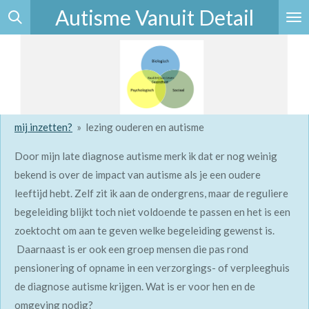
Autisme Vanuit Detail
Ga
direct
naar
de
hoofdinhoud
mij inzetten?
»
lezing ouderen en autisme
Door mijn late diagnose autisme merk ik dat er nog weinig
bekend is over de impact van autisme als je een oudere
leeftijd hebt. Zelf zit ik aan de ondergrens, maar de reguliere
begeleiding blijkt toch niet voldoende te passen en het is een
zoektocht om aan te geven welke begeleiding gewenst is.
Daarnaast is er ook een groep mensen die pas rond
pensionering of opname in een verzorgings- of verpleeghuis
de diagnose autisme krijgen. Wat is er voor hen en de
omgeving nodig?