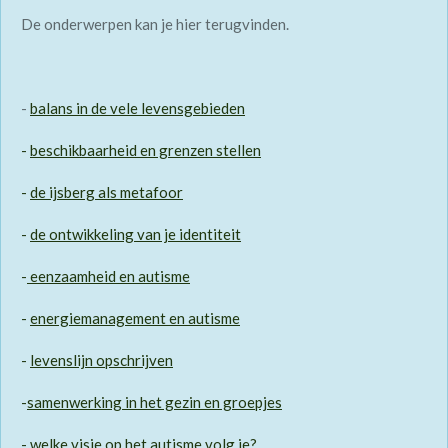
De onderwerpen kan je hier terugvinden.
-
balans in de vele levensgebieden
-
beschikbaarheid en grenzen stellen
-
de ijsberg als metafoor
-
de ontwikkeling van je identiteit
-
eenzaamheid en autisme
-
energiemanagement en autisme
-
levenslijn opschrijven
-
samenwerking in het gezin en groepjes
-
welke visie op het autisme volg je?